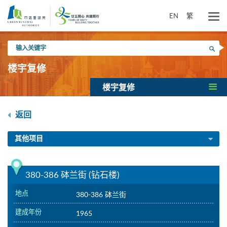
跳
到
EN
繁
主
要
输
内
搜寻
入
容
关
楼宇复修
键
字
楼宇复修
返回
其他项目
380-386 砵兰街 (钻石楼)
地点
380-386 砵兰街
建成年份
1965