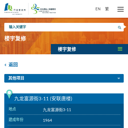
跳
到
EN
繁
主
要
输
内
搜寻
入
容
关
楼宇复修
键
字
楼宇复修
返回
其他项目
九龙富源街3-11 (安联唐楼)
地点
九龙富源街3-11
建成年份
1964