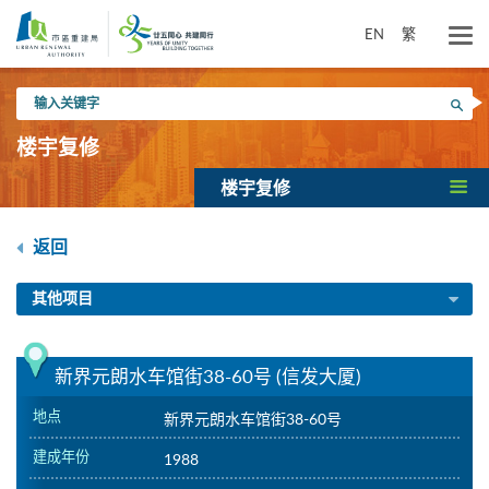
跳
到
EN
繁
主
要
输
内
搜寻
入
容
关
楼宇复修
键
字
楼宇复修
返回
其他项目
新界元朗水车馆街38-60号 (信发大厦)
地点
新界元朗水车馆街38-60号
建成年份
1988