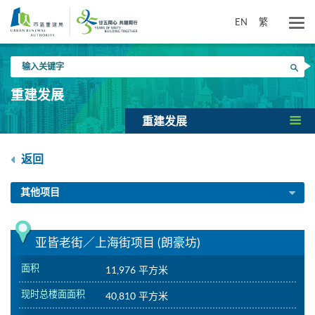
跳
到
EN
繁
主
要
输
内
搜寻
入
容
关
重建发展
键
字
重建发展
返回
其他项目
亚皆老街／上海街项目 (朗豪坊)
面积
11,976 平方米
现时总楼面面积
40,810 平方米