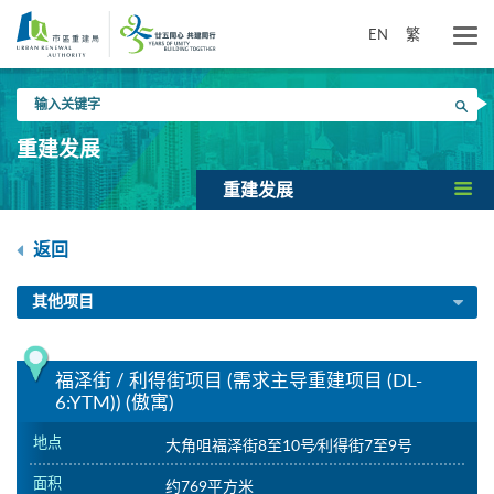
跳
到
EN
繁
主
要
输
内
搜寻
入
容
关
重建发展
键
字
重建发展
返回
其他项目
福泽街 / 利得街项目 (需求主导重建项目 (DL-
6:YTM)) (傲寓)
地点
大角咀福泽街8至10号∕利得街7至9号
面积
约769平方米