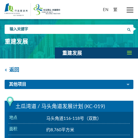
跳
到
EN
繁
主
要
输
内
搜寻
入
容
关
重建发展
键
字
重建发展
返回
其他项目
土瓜湾道 / 马头角道发展计划 (KC-019)
地点
马头角道116-118号（双数）
面积
约8,760平方米