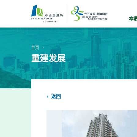
跳
到
主
本
要
内
容
主页
重建发展
返回