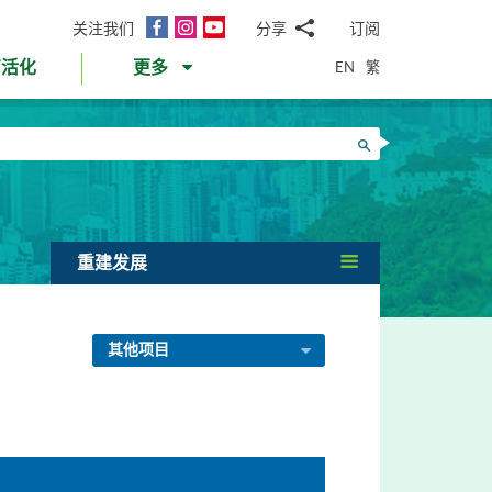
面
Instagram
YouTube
关注我们
分享
订阅
电
书
邮
EN
繁
育活化
更多
WhatsApp
微
面
信
Twitter
搜寻
书
LinkedIn
微
博
重建发展
其他项目