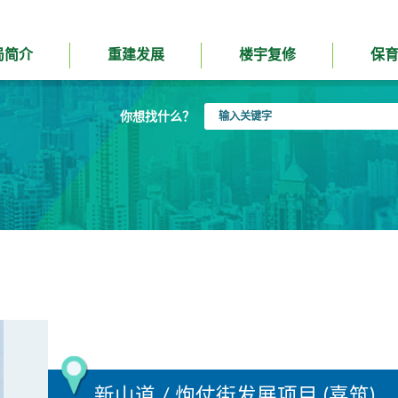
局简介
重建发展
楼宇复修
保
输
你想找什么？
入
关
键
字
新山道 / 炮仗街发展项目 (喜筑)