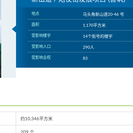
地点
马头角新山道20-46 号
面积
1,170平方米
受影响楼宇
14个街号的楼宇
受影响人口
290人
受影响业权
83
约10,346平方米
209 个