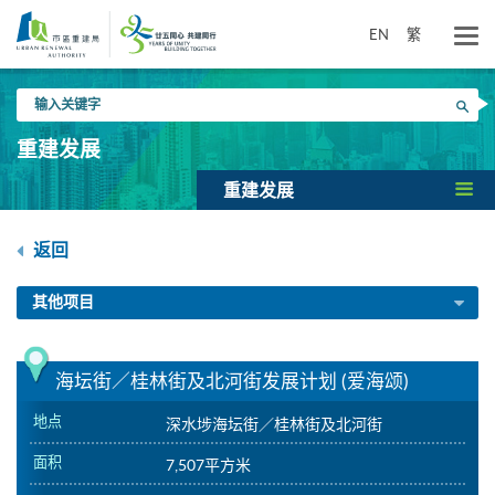
跳
到
EN
繁
主
要
输
内
搜寻
入
容
关
重建发展
键
字
重建发展
返回
其他项目
海坛街／桂林街及北河街发展计划 (爱海颂)
地点
深水埗海坛街／桂林街及北河街
面积
7,507平方米