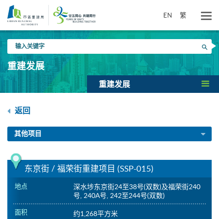
跳
到
EN
繁
主
要
输
内
搜寻
入
容
关
重建发展
键
字
重建发展
返回
其他项目
东京街 / 福荣街重建项目 (SSP-015)
地点
深水埗东京街24至38号(双数)及福荣街240
号, 240A号, 242至244号(双数)
面积
约1,268平方米