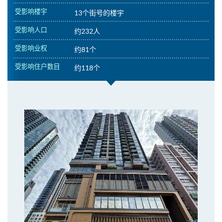
受影响楼宇
13个街号的楼宇
受影响人口
约232人
受影响业权
约81个
受影响住户数目
约118个