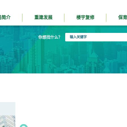
局简介
重建发展
楼宇复修
保
输
你想找什么？
入
关
键
字