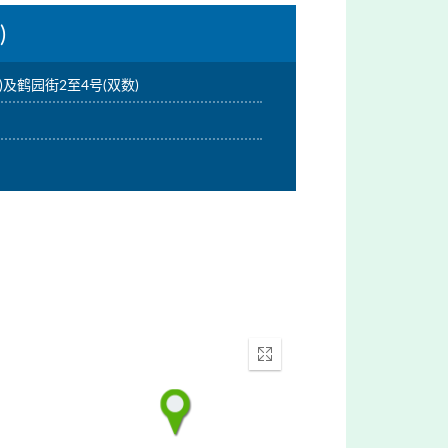
)
)及鹤园街2至4号(双数)
。
Enter
fullscreen