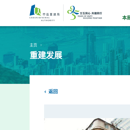
跳
到
主
本
要
内
容
主页
重建发展
返回