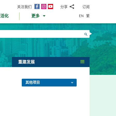
面
Instagram
YouTube
关注我们
分享
订阅
电
书
邮
EN
繁
育活化
更多
WhatsApp
微
面
信
Twitter
搜寻
书
LinkedIn
微
博
重建发展
其他项目