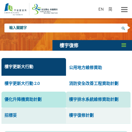
跳
到
EN
简
主
要
輸
內
搜尋
入
容
關
鍵
樓宇復修
字
樓宇更新大行動
公用地方維修資助
樓宇更新大行動 2.0
消防安全改善工程資助計劃
優化升降機資助計劃
樓宇排水系統維修資助計劃
招標妥
樓宇復修計劃