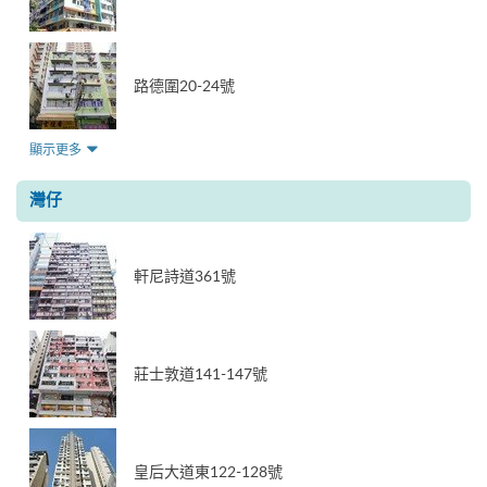
路德圍20-24號
顯示更多
灣仔
軒尼詩道361號
莊士敦道141-147號
皇后大道東122-128號