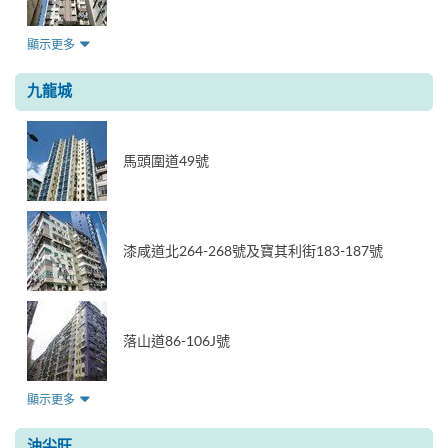
顯示更多
九龍城
馬頭圍道49號
漆咸道北264-268號及寶其利街183-187號
落山道86-106J號
顯示更多
油尖旺