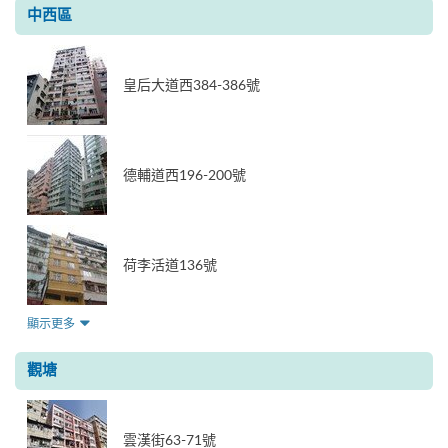
中西區
皇后大道西384-386號
德輔道西196-200號
荷李活道136號
顯示更多
觀塘
雲漢街63-71號