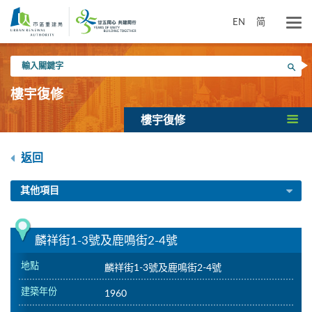
跳
到
EN
简
主
要
輸
內
搜尋
入
容
關
樓宇復修
鍵
字
樓宇復修
返回
其他項目
麟祥街1-3號及鹿鳴街2-4號
地點
麟祥街1-3號及鹿鳴街2-4號
建築年份
1960