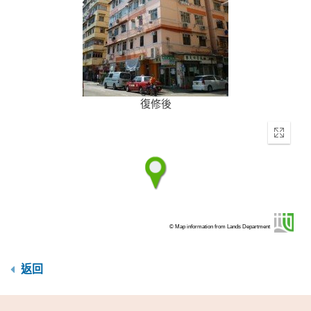
復修後
Enter
fullscr
© Map information from Lands Department
返回