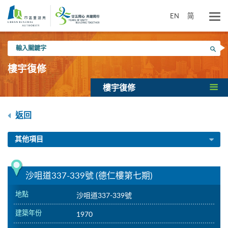
跳
到
EN
简
主
要
輸
內
搜尋
入
容
關
樓宇復修
鍵
字
樓宇復修
返回
其他項目
沙咀道337-339號 (德仁樓第七期)
地點
沙咀道337-339號
建築年份
1970