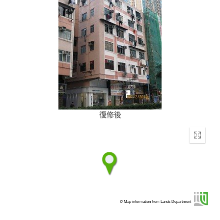
復修後
Enter
fullscr
© Map information from Lands Department