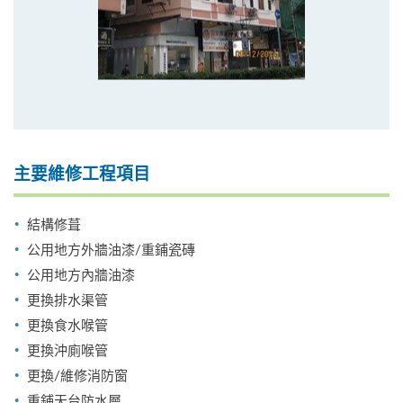
主要維修工程項目
結構修葺
公用地方外牆油漆/重鋪瓷磚
公用地方內牆油漆
更換排水渠管
更換食水喉管
更換沖廁喉管
更換/維修消防窗
重鋪天台防水層