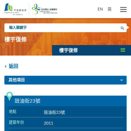
跳
到
EN
简
主
要
輸
內
搜尋
入
容
關
樓宇復修
鍵
字
樓宇復修
返回
其他項目
豉油街23號
地點
豉油街23號
建築年份
2011