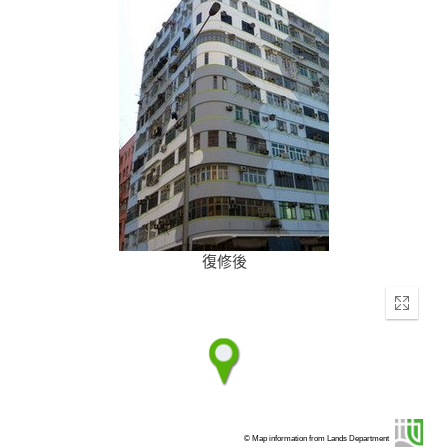
復修後
Enter
fullscr
© Map information from Lands Department