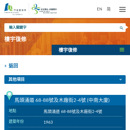
跳
到
EN
简
主
要
輸
內
搜尋
入
容
關
樓宇復修
鍵
字
樓宇復修
返回
其他項目
馬頭涌道 68-88號及木廠街2-4號 (中南大廈)
地點
馬頭涌道 68-88號及木廠街2-4號
建築年份
1963