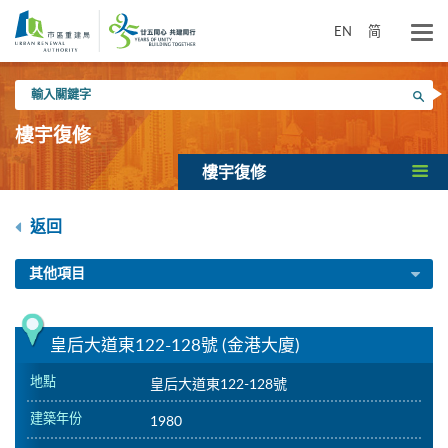
跳
到
EN
简
主
要
輸
內
搜尋
入
容
關
樓宇復修
鍵
字
樓宇復修
返回
其他項目
皇后大道東122-128號 (金港大廈)
地點
皇后大道東122-128號
建築年份
1980