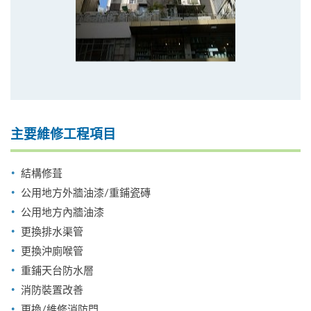
主要維修工程項目
結構修葺
公用地方外牆油漆/重鋪瓷磚
公用地方內牆油漆
更換排水渠管
更換沖廁喉管
重鋪天台防水層
消防裝置改善
更換/維修消防門