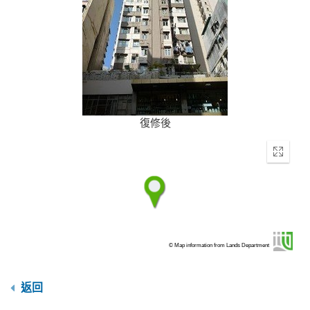
復修後
Enter
fullscr
© Map information from Lands Department
返回