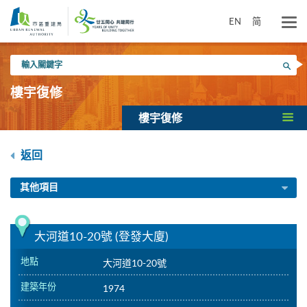
跳
到
EN
简
主
要
輸
內
搜尋
入
容
關
樓宇復修
鍵
字
樓宇復修
返回
其他項目
大河道10-20號 (登發大廈)
地點
大河道10-20號
建築年份
1974