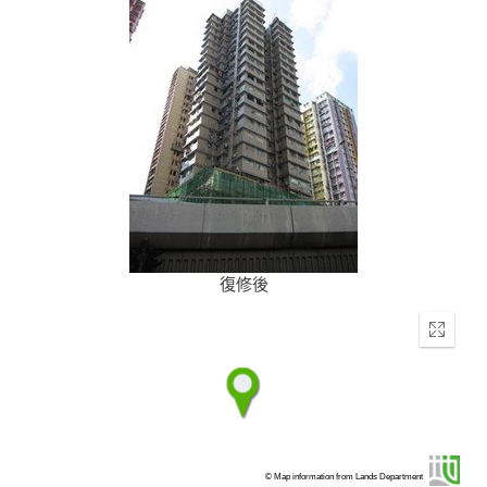
復修後
Enter
fullscr
© Map information from Lands Department