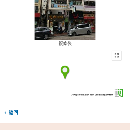
復修後
Enter
fullscr
© Map information from Lands Department
返回