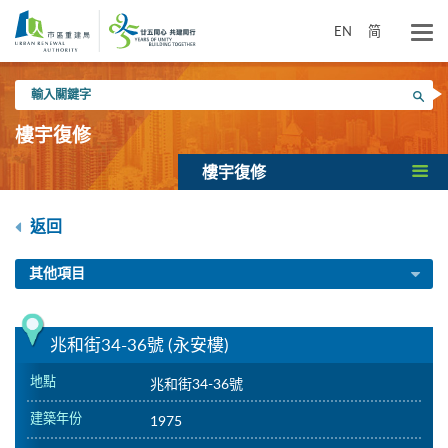
跳
到
EN
简
主
要
輸
內
搜尋
入
容
關
樓宇復修
鍵
字
樓宇復修
返回
其他項目
兆和街34-36號 (永安樓)
地點
兆和街34-36號
建築年份
1975