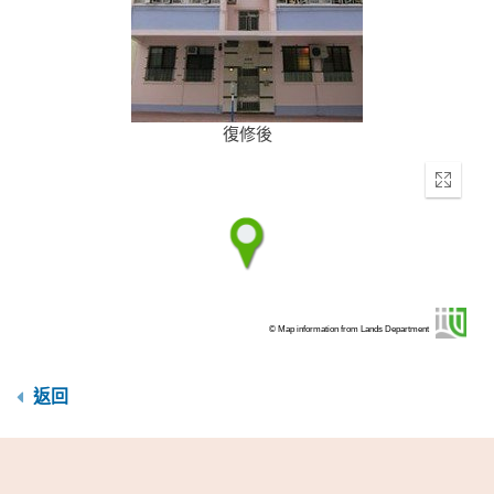
復修後
Enter
fullscr
© Map information from Lands Department
返回