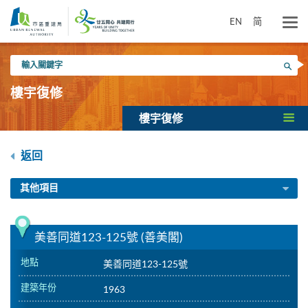
跳
到
EN
简
主
要
輸
內
搜尋
入
容
關
樓宇復修
鍵
字
樓宇復修
返回
其他項目
美善同道123-125號 (善美閣)
地點
美善同道123-125號
建築年份
1963