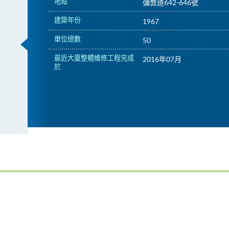
地點
彌敦道642-646號
建築年份
1967
單位總數
50
最近大廈整體維修工程完成
2016年07月
於