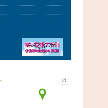
Enter
fullscreen