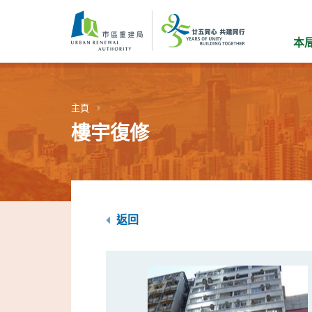
跳
到
主
本
要
內
容
主頁
樓宇復修
返回