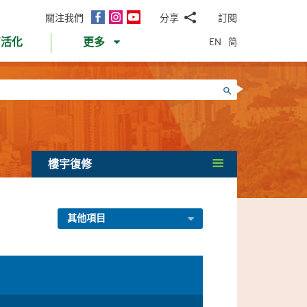
面
Instagram
YouTube
關注我們
分享
訂閱
電
書
郵
EN
简
育活化
更多
WhatsApp
微
面
信
Twitter
搜尋
書
LinkedIn
微
博
樓宇復修
其他項目