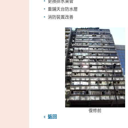
更換排水渠管
重鋪天台防水層
消防裝置改善
復修前
返回