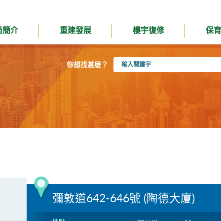
局簡介
重建發展
樓宇復修
保
輸
你想找甚麼？
入
關
鍵
字
彌敦道642-646號 (陶德大廈)