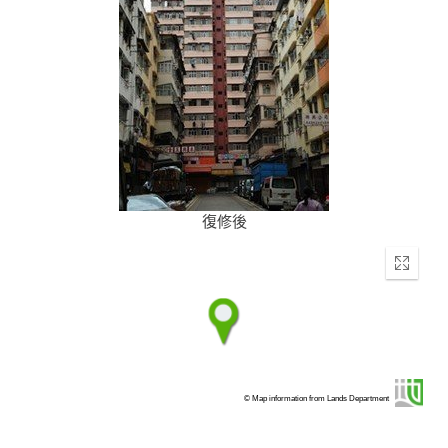
復修後
Enter
fullscr
© Map information from Lands Department