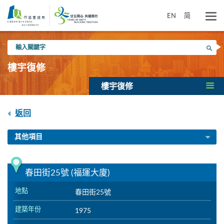
跳
到
EN
简
主
要
輸
內
搜尋
入
容
關
樓宇復修
鍵
字
樓宇復修
返回
其他項目
春田街25號 (福運大廈)
地點
春田街25號
建築年份
1975