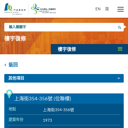
跳
到
EN
简
主
要
輸
內
搜尋
入
容
關
樓宇復修
鍵
字
樓宇復修
返回
其他項目
上海街354-356號 (位聯樓)
地點
上海街354-356號
建築年份
1973