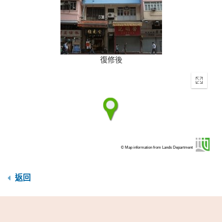
復修後
Enter
fullscr
© Map information from Lands Department
返回