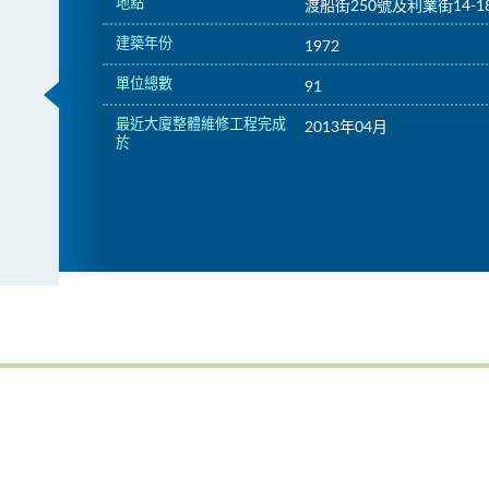
地點
渡船街250號及利業街14-1
建築年份
1972
單位總數
91
最近大廈整體維修工程完成
2013年04月
於