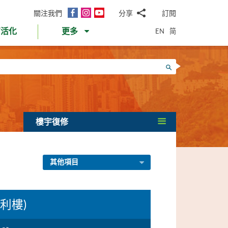
面
Instagram
YouTube
關注我們
分享
訂閱
電
書
郵
EN
简
育活化
更多
WhatsApp
微
面
信
Twitter
搜尋
書
LinkedIn
微
博
樓宇復修
其他項目
有利樓)