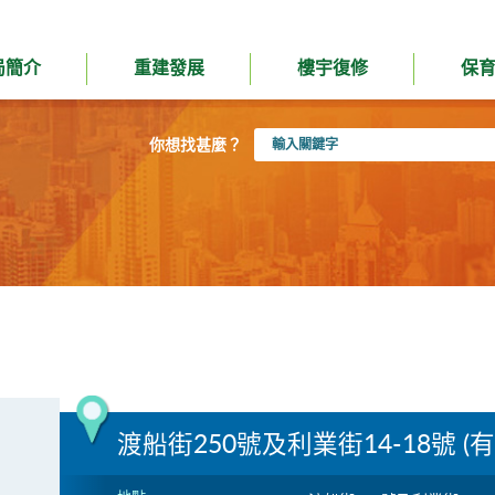
局簡介
重建發展
樓宇復修
保
輸
你想找甚麼？
入
關
鍵
字
渡船街250號及利業街14-18號 (