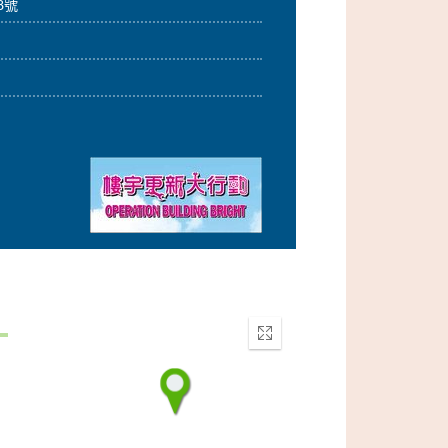
8號
Enter
fullscreen