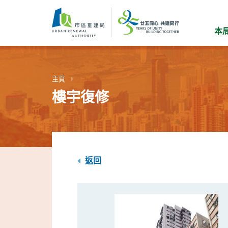
跳
到
主
本
要
內
容
主頁
樓宇復修
返回