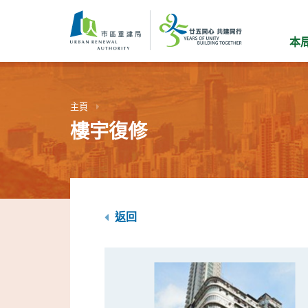
跳
到
主
本
要
內
容
主頁
樓宇復修
返回