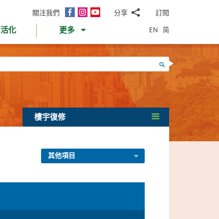
面
Instagram
YouTube
關注我們
分享
訂閱
電
書
郵
EN
简
育活化
更多
WhatsApp
微
面
信
Twitter
搜尋
書
LinkedIn
微
博
樓宇復修
其他項目