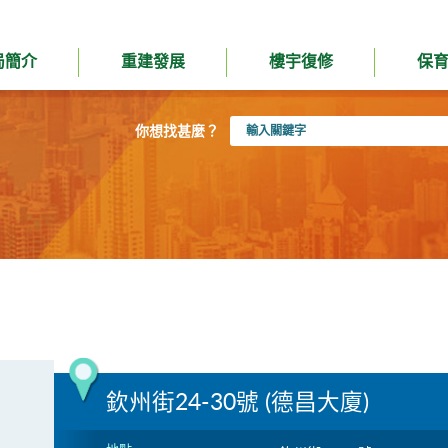
局簡介
重建發展
樓宇復修
保
輸
你想找甚麼？
入
關
鍵
字
欽州街24-30號 (德昌大廈)