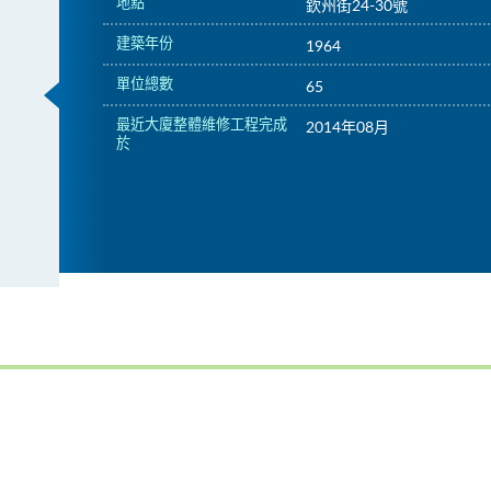
地點
欽州街24-30號
建築年份
1964
單位總數
65
最近大廈整體維修工程完成
2014年08月
於