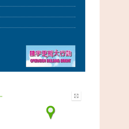
Enter
fullscreen