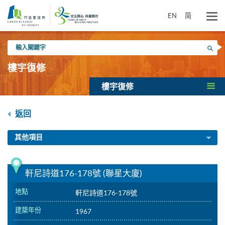
跳
到
EN
简
主
要
輸
內
搜尋
入
容
關
樓宇復修
鍵
字
樓宇復修
返回
其他項目
軒尼詩道176-178號 (聯星大廈)
地點
軒尼詩道176-178號
建築年份
1967