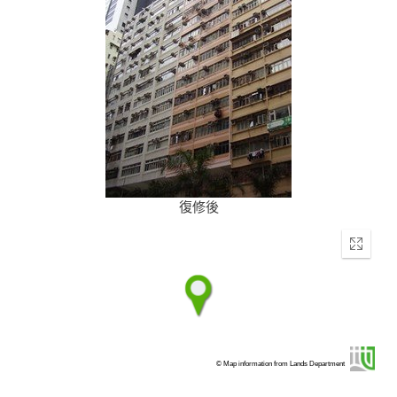
復修後
Enter
fullscr
© Map information from Lands Department