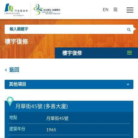
跳
到
EN
简
主
要
輸
內
搜尋
入
容
關
樓宇復修
鍵
字
樓宇復修
返回
其他項目
月華街45號 (多喜大廈)
地點
月華街45號
建築年份
1965