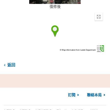
復修後
Enter
fullscr
© Map information from Lands Department
返回
訂閱
聯絡本局