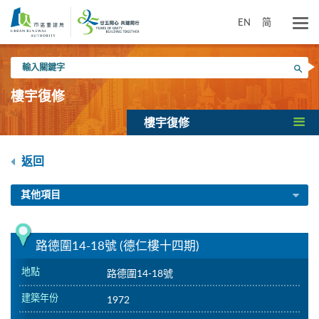
跳
到
EN
简
主
要
輸
內
搜尋
入
容
關
樓宇復修
鍵
字
樓宇復修
返回
其他項目
路德圍14-18號 (德仁樓十四期)
地點
路德圍14-18號
建築年份
1972