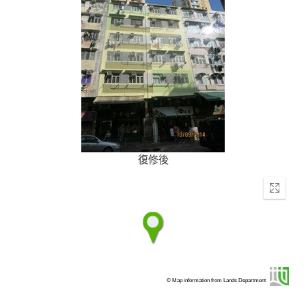
復修後
Enter
fullscr
© Map information from Lands Department