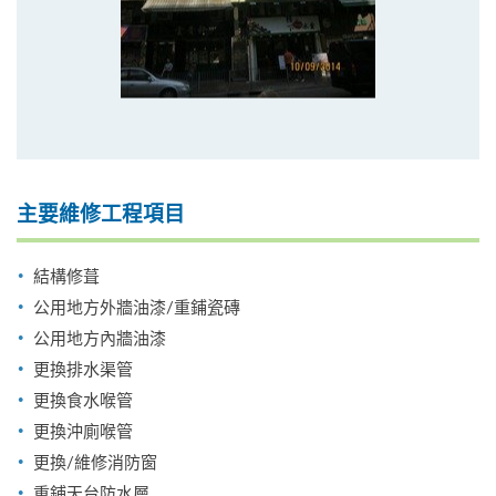
主要維修工程項目
結構修葺
公用地方外牆油漆/重鋪瓷磚
公用地方內牆油漆
更換排水渠管
更換食水喉管
更換沖廁喉管
更換/維修消防窗
重鋪天台防水層