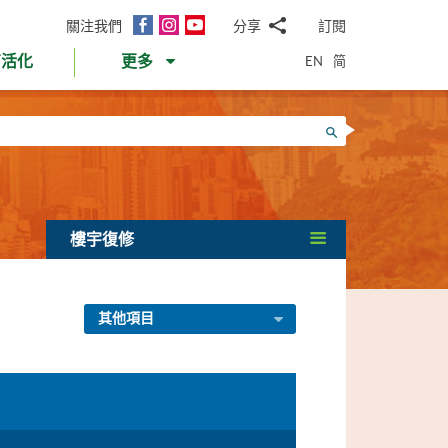
面
Instagram
YouTube
關注我們
分享
訂閱
電
書
郵
EN
简
育活化
更多
WhatsApp
微
面
信
Twitter
搜尋
書
LinkedIn
微
博
樓宇復修
其他項目