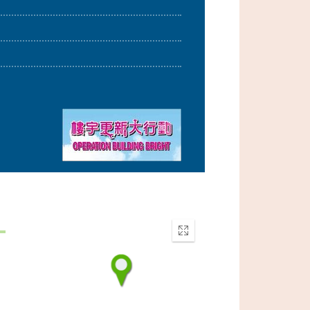
Enter
fullscreen