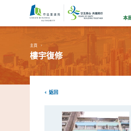
跳
到
主
本
要
內
容
主頁
樓宇復修
返回