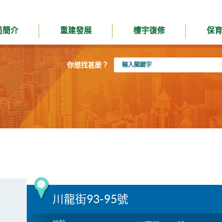
局簡介
重建發展
樓宇復修
保
輸
你想找甚麼？
入
關
鍵
字
川龍街93-95號