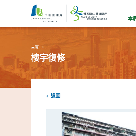
跳
到
主
本
要
內
容
主頁
樓宇復修
返回