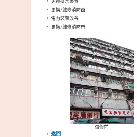
更換排水渠管
更換/維修消防窗
電力裝置改善
更換/維修消防門
復修前
返回