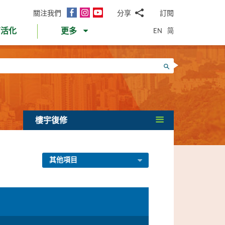
面
Instagram
YouTube
關注我們
分享
訂閱
電
書
郵
EN
简
育活化
更多
WhatsApp
微
面
信
Twitter
搜尋
書
LinkedIn
微
博
樓宇復修
其他項目