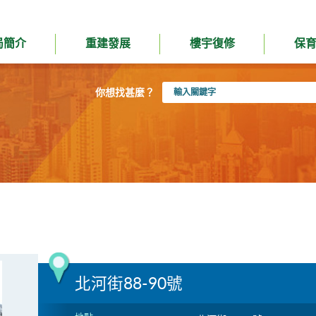
局簡介
重建發展
樓宇復修
保
輸
你想找甚麼？
入
關
鍵
字
北河街88-90號