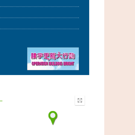
Enter
fullscreen