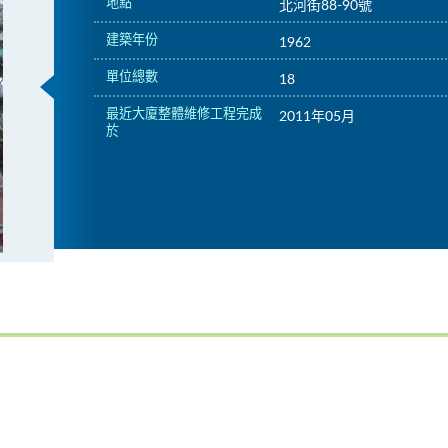
地點
北河街88-90號
建築年份
1962
單位總數
18
最近大廈整體維修工程完成
2011年05月
於