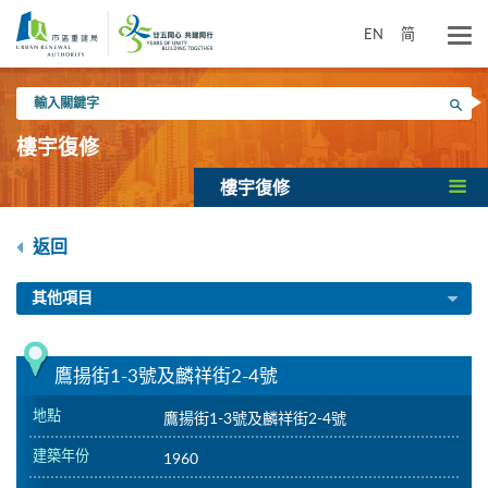
跳
到
EN
简
主
要
輸
內
搜尋
入
容
關
樓宇復修
鍵
字
樓宇復修
返回
其他項目
鷹揚街1-3號及麟祥街2-4號
地點
鷹揚街1-3號及麟祥街2-4號
建築年份
1960