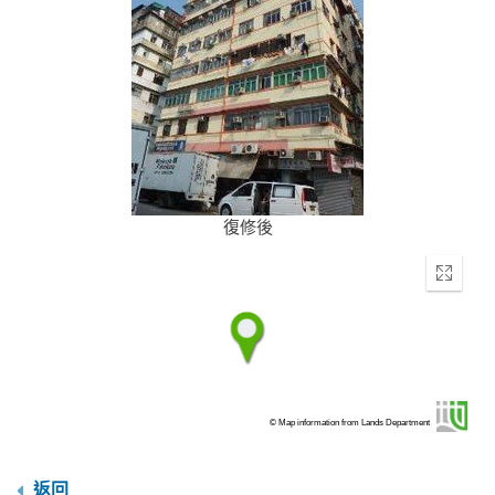
復修後
Enter
fullscr
© Map information from Lands Department
返回