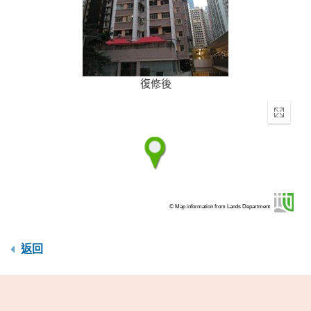
復修後
Enter
fullscr
© Map information from Lands Department
返回