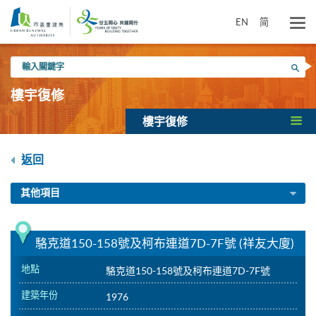
跳
到
EN
简
主
要
輸
內
搜尋
入
容
關
樓宇復修
鍵
字
樓宇復修
返回
其他項目
駱克道150-158號及柯布連道7D-7F號 (祥友大廈)
地點
駱克道150-158號及柯布連道7D-7F號
建築年份
1976