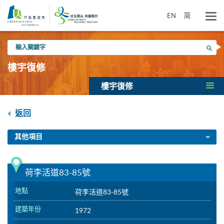
跳
到
EN
简
主
要
輸
內
搜尋
入
容
關
樓宇復修
鍵
字
樓宇復修
返回
其他項目
荷李活道83-85號
地點
荷李活道83-85號
建築年份
1972