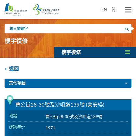
跳
到
EN
简
主
要
輸
內
搜尋
入
容
關
樓宇復修
鍵
字
樓宇復修
返回
其他項目
曹公街28-30號及沙咀道139號 (榮安樓)
地點
曹公街28-30號及沙咀道139號
建築年份
1971