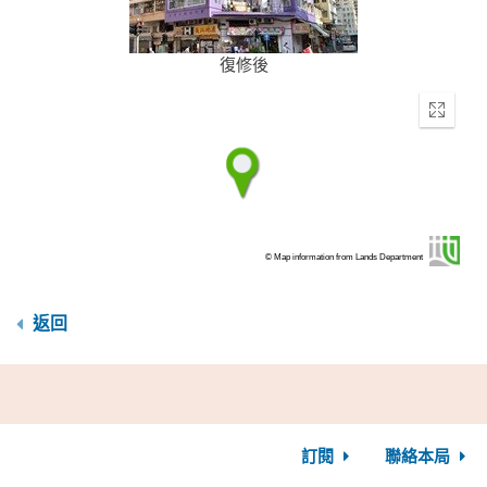
復修後
Enter
fullscr
© Map information from Lands Department
返回
訂閱
聯絡本局