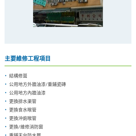
主要維修工程項目
結構修葺
公用地方外牆油漆/重鋪瓷磚
公用地方內牆油漆
更換排水渠管
更換食水喉管
更換沖廁喉管
更換/維修消防窗
重鋪天台防水層