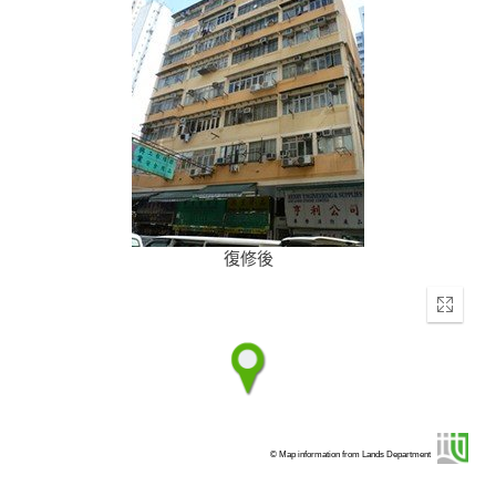
復修後
Enter
fullscr
© Map information from Lands Department