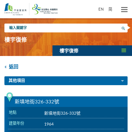
跳
到
EN
简
主
要
輸
內
搜尋
入
容
關
樓宇復修
鍵
字
樓宇復修
返回
其他項目
新填地街326-332號
地點
新填地街326-332號
建築年份
1964