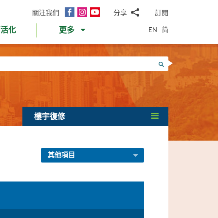
面
Instagram
YouTube
關注我們
分享
訂閱
電
書
郵
EN
简
育活化
更多
WhatsApp
微
面
信
Twitter
搜尋
書
LinkedIn
微
博
樓宇復修
其他項目