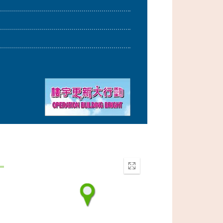
Enter
fullscreen