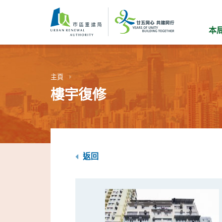
跳
到
主
本
要
內
容
主頁
樓宇復修
返回