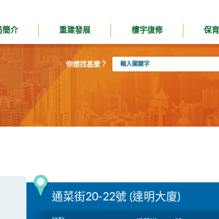
局簡介
重建發展
樓宇復修
保
輸
你想找甚麼？
入
關
鍵
字
通菜街20-22號 (達明大廈)