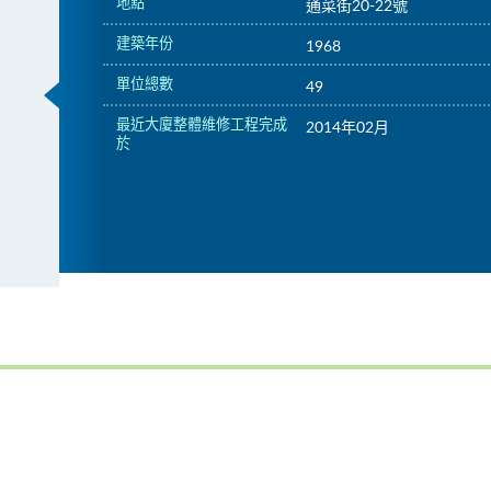
地點
通菜街20-22號
建築年份
1968
單位總數
49
最近大廈整體維修工程完成
2014年02月
於