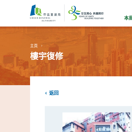
跳
到
主
本
要
內
容
主頁
樓宇復修
返回