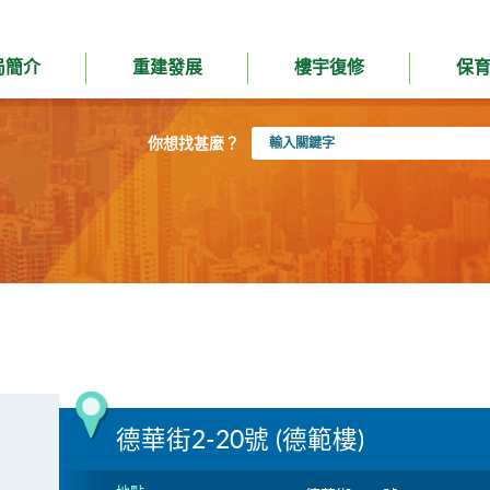
局簡介
重建發展
樓宇復修
保
輸
你想找甚麼？
入
關
鍵
字
德華街2-20號 (德範樓)