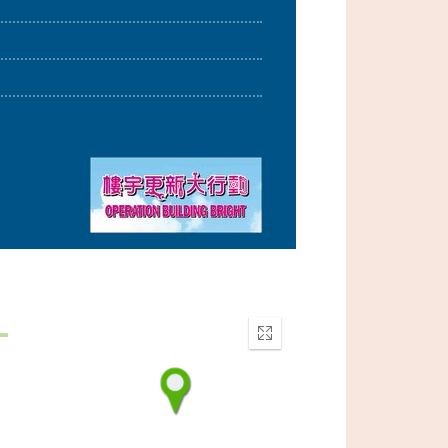
Enter
fullscreen