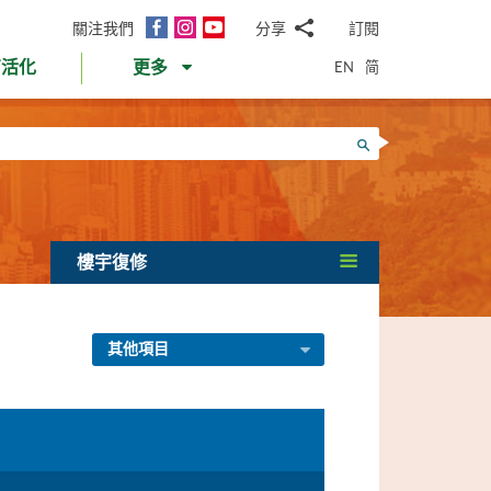
面
Instagram
YouTube
關注我們
分享
訂閱
電
書
郵
EN
简
育活化
更多
WhatsApp
微
面
信
Twitter
搜尋
書
LinkedIn
微
博
樓宇復修
其他項目