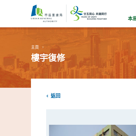
跳
到
主
本
要
內
容
主頁
樓宇復修
返回