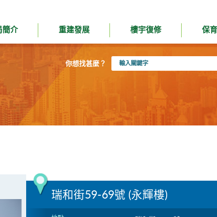
局簡介
重建發展
樓宇復修
保
輸
你想找甚麼？
入
關
鍵
字
瑞和街59-69號 (永輝樓)