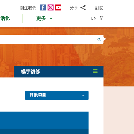
面
Instagram
YouTube
關注我們
分享
訂閱
電
書
郵
EN
简
育活化
更多
WhatsApp
微
面
信
Twitter
搜尋
書
LinkedIn
微
博
樓宇復修
其他項目