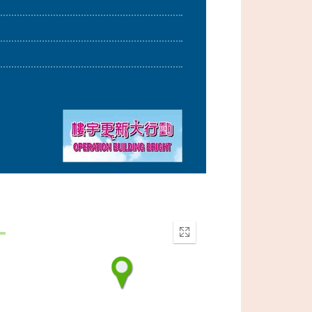
Enter
fullscreen