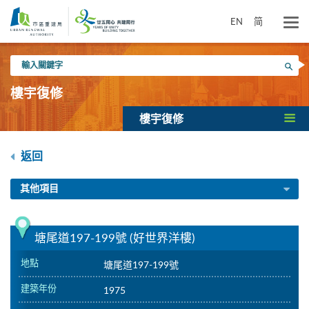
跳
到
EN
简
主
要
輸
內
搜尋
入
容
關
樓宇復修
鍵
字
樓宇復修
返回
其他項目
塘尾道197-199號 (好世界洋樓)
地點
塘尾道197-199號
建築年份
1975