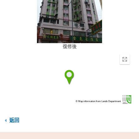
復修後
Enter
fullscr
© Map information from Lands Department
返回