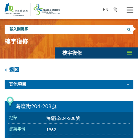
跳
到
EN
简
主
要
輸
內
搜尋
入
容
關
樓宇復修
鍵
字
樓宇復修
返回
其他項目
海壇街204-208號
地點
海壇街204-208號
建築年份
1962