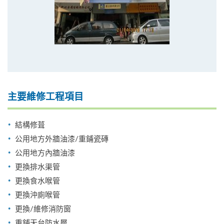
主要維修工程項目
結構修葺
公用地方外牆油漆/重鋪瓷磚
公用地方內牆油漆
更換排水渠管
更換食水喉管
更換沖廁喉管
更換/維修消防窗
重鋪天台防水層