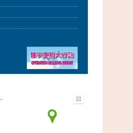
Enter
fullscreen