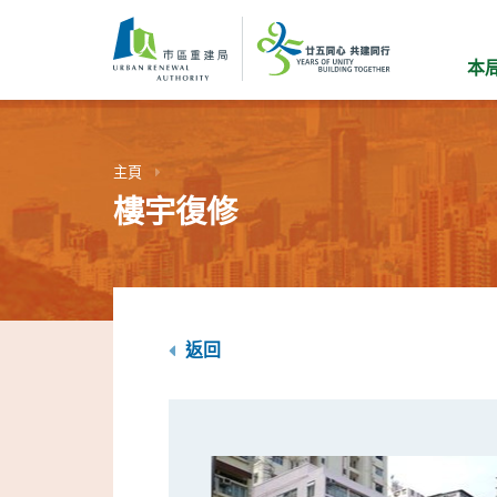
跳
到
主
本
要
內
容
主頁
樓宇復修
返回