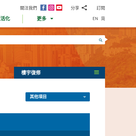
面
Instagram
YouTube
關注我們
分享
訂閱
電
書
郵
EN
简
育活化
更多
WhatsApp
微
面
信
Twitter
搜尋
書
LinkedIn
微
博
樓宇復修
其他項目