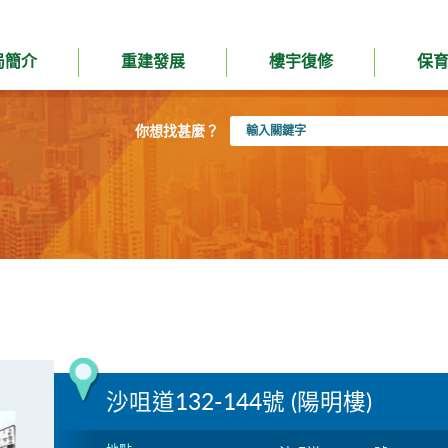
局簡介
重建發展
樓宇復修
保
輸
你想找甚麼？
入
關
鍵
字
沙咀道132-144號 (陽明樓)