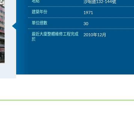
地點
沙咀道132-144號
建築年份
1971
單位總數
30
最近大廈整體維修工程完成
2010年12月
於