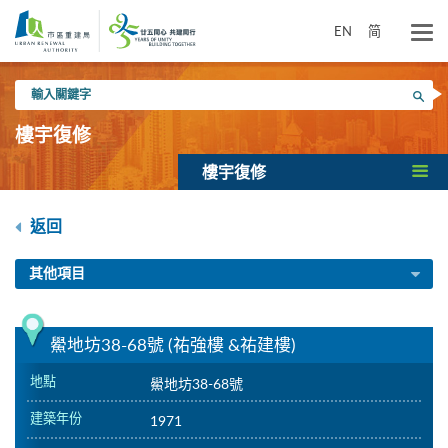
跳
到
EN
简
主
要
輸
內
搜尋
入
容
關
樓宇復修
鍵
字
樓宇復修
返回
其他項目
鱟地坊38-68號 (祐強樓 &祐建樓)
地點
鱟地坊38-68號
建築年份
1971