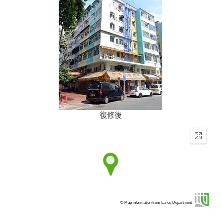
復修後
Enter
fullscr
© Map information from Lands Department