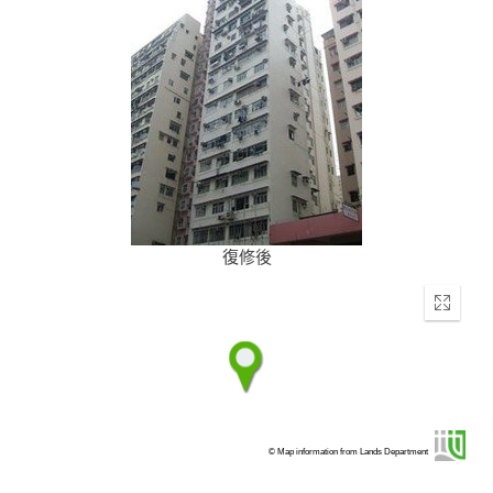
復修後
Enter
fullscr
© Map information from Lands Department