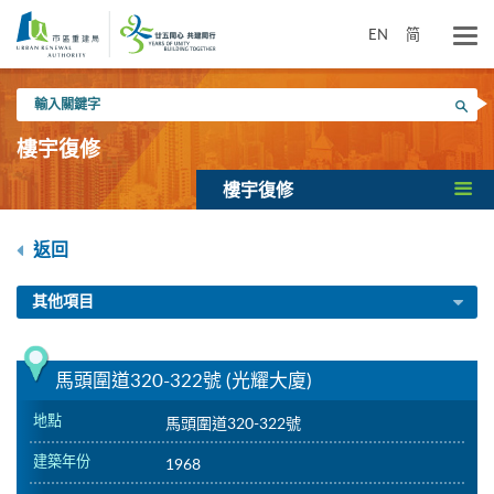
跳
到
EN
简
主
要
輸
內
搜尋
入
容
關
樓宇復修
鍵
字
樓宇復修
返回
其他項目
馬頭圍道320-322號 (光耀大廈)
地點
馬頭圍道320-322號
建築年份
1968