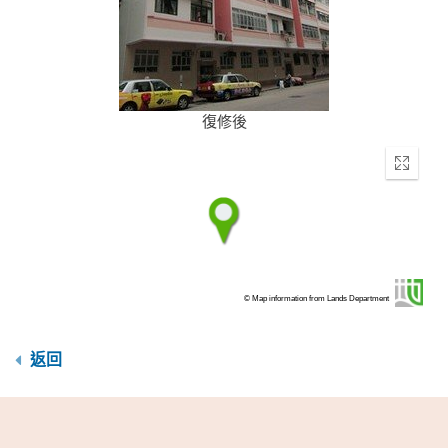
復修後
Enter
fullscr
© Map information from Lands Department
返回