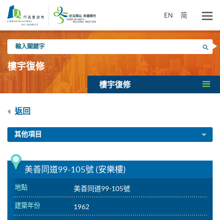
跳
到
EN
简
主
要
輸
內
搜尋
入
容
關
樓宇復修
鍵
字
樓宇復修
返回
其他項目
美善同道99-105號 (安樂樓)
地點
美善同道99-105號
建築年份
1962