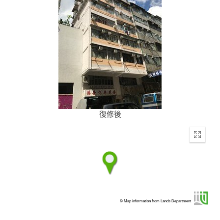
復修後
Enter
fullscr
© Map information from Lands Department