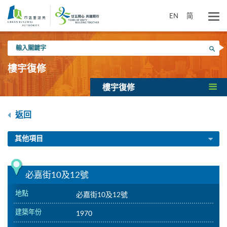
跳
到
EN
简
主
要
輸
內
搜尋
入
容
關
樓宇復修
鍵
字
樓宇復修
返回
其他項目
必嘉街10及12號
地點
必嘉街10及12號
建築年份
1970