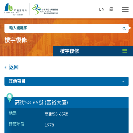
跳
到
EN
简
主
要
輸
內
搜尋
入
容
關
樓宇復修
鍵
字
樓宇復修
返回
其他項目
高街53-65號 (富裕大廈)
地點
高街53-65號
建築年份
1978