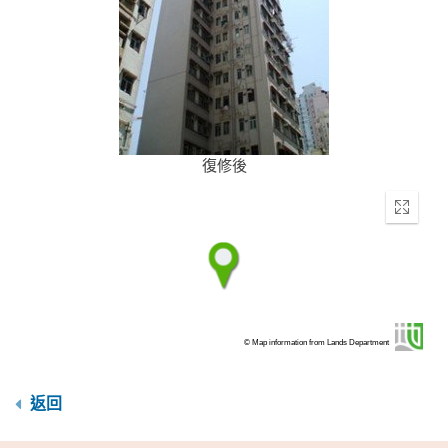
復修後
Enter
fullscr
© Map information from Lands Department
返回