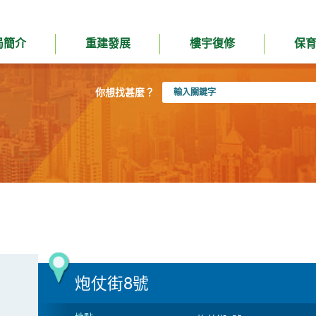
局簡介
重建發展
樓宇復修
保
輸
你想找甚麼？
入
關
鍵
字
炮仗街8號