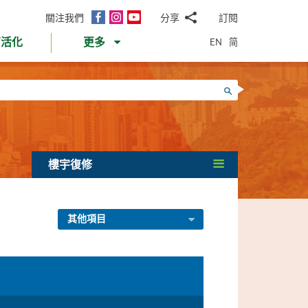
面
Instagram
YouTube
關注我們
分享
訂閱
電
書
郵
EN
简
育活化
更多
WhatsApp
微
面
信
Twitter
搜尋
書
LinkedIn
微
博
樓宇復修
其他項目