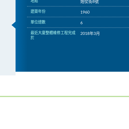
地點
炮仗街8號
建築年份
1960
單位總數
6
最近大廈整體維修工程完成
2018年3月
於