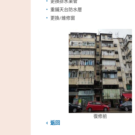
更換排水渠管
重鋪天台防水層
更換/維修窗
復修前
返回