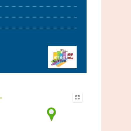
Enter
fullscreen