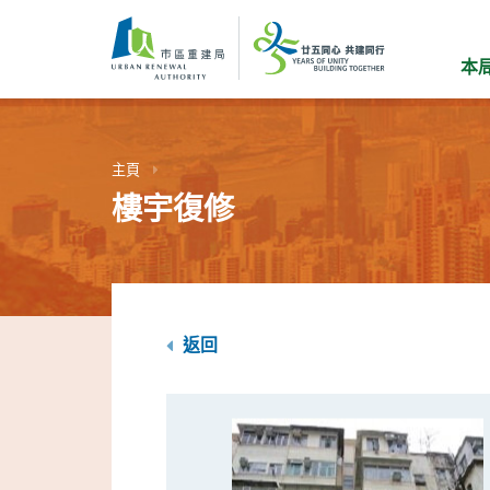
跳
到
主
本
要
內
容
主頁
樓宇復修
返回