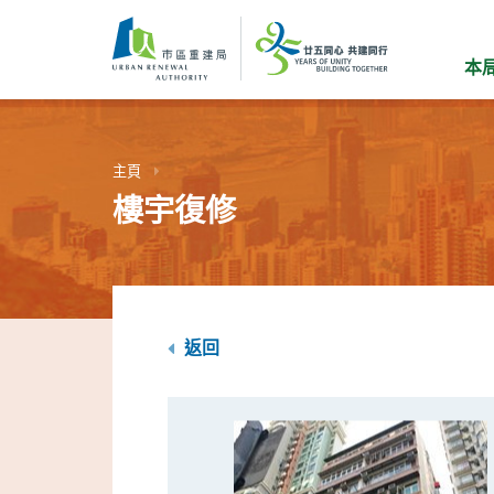
跳
到
主
本
要
內
容
主頁
樓宇復修
返回