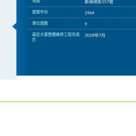
地點
新填地街157號
建築年份
1964
單位總數
9
最近大廈整體維修工程完成
2018年7月
於