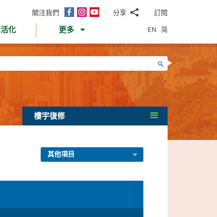
面
Instagram
YouTube
關注我們
分享
訂閱
電
書
郵
EN
简
育活化
更多
WhatsApp
微
面
信
Twitter
搜尋
書
LinkedIn
微
博
樓宇復修
其他項目