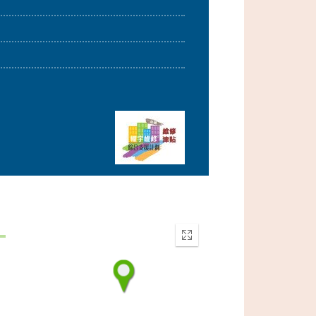
Enter
fullscreen