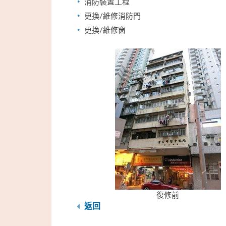
消防裝置工程
更換/維修消防門
更換/維修窗
復修前
返回