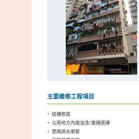
主要維修工程項目
結構修葺
公用地方內牆油漆/重鋪瓷磚
更換排水渠管