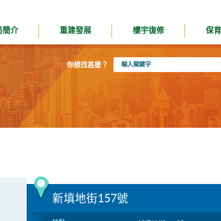
局簡介
重建發展
樓宇復修
保
輸
你想找甚麼？
入
關
鍵
字
新填地街157號