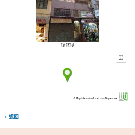
復修後
Enter
fullscr
© Map information from Lands Department
返回