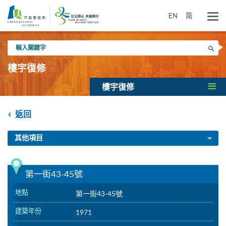
跳
到
EN
简
主
要
輸
內
搜尋
入
容
關
樓宇復修
鍵
字
樓宇復修
返回
其他項目
第一街43-45號
地點
第一街43-45號
建築年份
1971