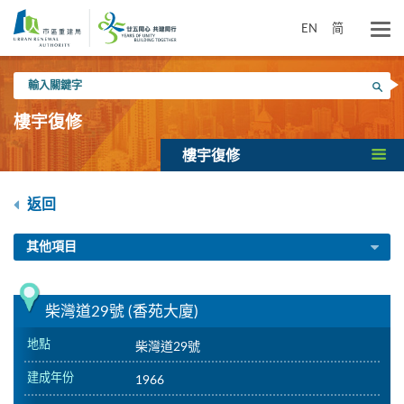
跳
到
EN
简
主
要
輸
內
搜尋
入
容
關
樓宇復修
鍵
字
樓宇復修
返回
其他項目
柴灣道29號 (香苑大廈)
地點
柴灣道29號
建成年份
1966