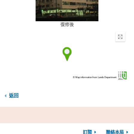
復修後
Enter
fullscr
© Map information from Lands Department
返回
訂閱
聯絡本局