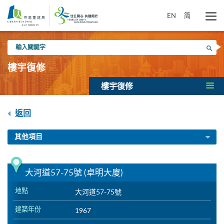
跳
到
EN
简
主
要
輸
內
搜尋
入
容
關
樓宇復修
鍵
字
樓宇復修
返回
其他項目
大河道57-75號 (卓明大廈)
地點
大河道57-75號
建築年份
1967